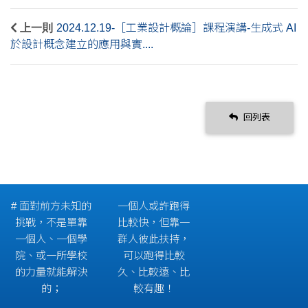
上一則
2024.12.19-［工業設計概論］課程演講-生成式 AI
於設計概念建立的應用與實....
回列表
# 面對前方未知的
一個人或許跑得
挑戰，不是單靠
比較快，但靠一
一個人、一個學
群人彼此扶持，
院、或一所學校
可以跑得比較
的力量就能解決
久、比較遠、比
的；
較有趣！