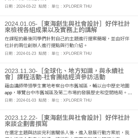
品。在述說大師的雕塑生涯時，同時也向大
日期 : 2024-03-22
點閱 :
單位 : XPLORER THU
2024.01.05-［東海創生與社會設計］好伴社計
來檢視各組成果以及實務上的講解
在課程的最後同學們針對自己的主題進行提案簡報，並由好伴
社計的兩位創辦人進行提點與行動介紹。
日期 : 2024-01-23
點閱 :
單位 : XPLORER THU
2023.11.30-［全球化、地方知識，與永續社
會］課程活動-社會團結經濟參訪活動
藉由講師帶領學生實地考察台中市舊城區，輔以台中歷史地圖
app，導覽台中市舊城區及第二市場的發展歷史和空間格局。讓
學生從探訪舊城區了解舊城區的今昔變遷和對比。
日期 : 2024-01-03
點閱 :
單位 : XPLORER THU
2023.12.22-［東海創生與社會設計］好伴社計
來談企劃書撰寫
在選定主題與訪談完利害關係人後，進入發展行動方案前，我