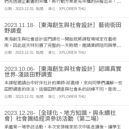
們先透過企劃書的架構，將行動方案更有架構的研擬出來，形
成對於行動的一種檢視。
日期 : 2023-12-31
點閱 :
單位 : XPLORER THU
2023.11.18-［東海創生與社會設計］藝術街田
野調查
東海創生與社會設計這門課在一開始就將課程場域定在藝術
街，因此這天特別選了完整的一天時間，邀請業師陪同與學生
一同進行田野調查
日期 : 2023-12-31
點閱 :
單位 : XPLORER THU
2023.10.06-［東海創生與社會設計］認識真實
世界-淺談田野調查
本課程邀請台中好伴社計的業師-邱嘉緣，來向同學們講解一些
田野調查的技法，這個田野調查與社會系的訓練不同，是街訪
短期快速的田野調查。
日期 : 2023-12-31
點閱 :
單位 : XPLORER THU
2023.12.28-［全球化、地方知識，與永續社
會］社會團結經濟參訪活動（第二場）
承繼第一場參訪活動，本次安排幾家前次中區走讀後，讓學生