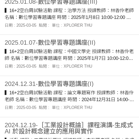
2025.01.08-數位學習專題講座(III)
過notion將研究策展計畫進行完善。 分享以往利用Notion進行專
案 學生利用AI輔助做的展覽計畫書
▍16+2空白周試驗活動 課程：治學方法 授課教師：林香伶老師
名稱：數位學習專題講座 時間：2025年1月8日 10:00-12:00 地
點：H535 ▍活動紀錄 邱詩雯老師以深出淺入的方式解釋了何
日期 : 2025-03-05
點閱 :
單位 : XPLORER THU
謂數位人文，也介紹許多相關工具的網站，亦以實際案例讓聽
者了解究竟如何運作，啟發師生許多新的研究想法。數位人文
2025.01.07-數位學習專題講座(II)
具體操作，大致可以分為詞頻分析、關係網路分析、文本探勘
技術等幾大方法。邱老師亦藉由文字雲的展示作為舉例，可以
▍16+2空白周試驗活動 課程：中國文學史 授課教師：林香伶老
看到資料展示更加直觀且清楚。最後老師提醒大家，數位人文
師 名稱：數位學習專題講座 時間：2025年1月7日 10:00-12:00
亦有其局限性，它能夠讓研究者看到某種「現象」，卻不能直
地點：H306 ▍活動紀錄 今天文學史的講師戴榮冠老師是一位
日期 : 2025-03-05
點閱 :
單位 : XPLORER THU
接導出某種「結
非常生動活潑的老師，用很精采的方式談論了GIS在文學史中的
運用。另外，講師提到GIS只是數位人文中的一小部分，其中還
2024.12.31-數位學習專題講座(I)
有SNA的社會關係研究及詞頻的文本分析，使學生對數位人文
產生了很大的興趣。而戴老師研究有一部分是楊廷理入宜蘭路
▍16+2空白周試驗活動 課程：論文專題寫作 授課教師：林香伶
線，藉由分享使用GIS的經驗，套用分析地理位置可以跨越時空
老師 名稱：數位學習專題講座 時間：2024年12月31日 14:00-
的限制，使學生收穫滿滿。
16:00 地點：H535 ▍活動紀錄 今天講師提及 Franco Moretti
日期 : 2025-03-05
點閱 :
單位 : XPLORER THU
的「遠讀」觀念。透過數位人文的分析方式，使文本陌生化，
研究者得以站在更高、更遠，如同小說中的全知觀點般的視域
2024.12.19-［工業設計概論］課程演講-生成式
分析文本。學生對演講內容印象深刻，同時也更加了解數位人
AI 於設計概念建立的應用與實作
文誕生的原因——跳脫傳統文本分析的方式，開展新的研究路