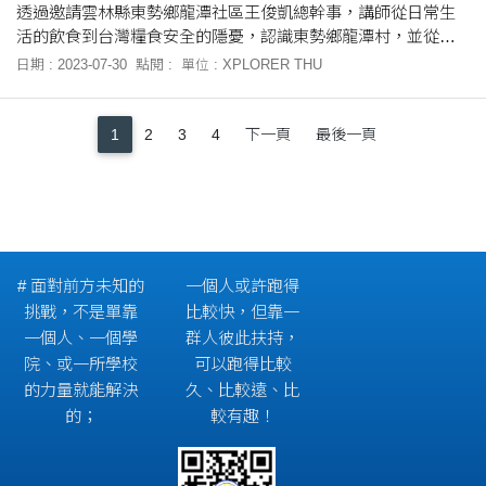
透過邀請雲林縣東勢鄉龍潭社區王俊凱總幹事，講師從日常生
活的飲食到台灣糧食安全的隱憂，認識東勢鄉龍潭村，並從中
探討台灣農業面臨的困境和解決方法。
日期 : 2023-07-30
點閱 :
單位 : XPLORER THU
1
2
3
4
下一頁
最後一頁
# 面對前方未知的
一個人或許跑得
挑戰，不是單靠
比較快，但靠一
一個人、一個學
群人彼此扶持，
院、或一所學校
可以跑得比較
的力量就能解決
久、比較遠、比
的；
較有趣！