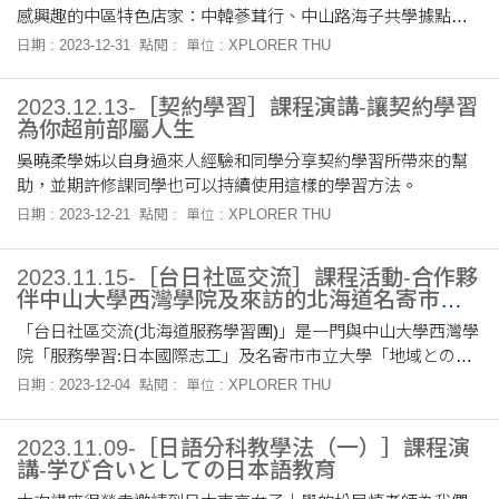
感興趣的中區特色店家：中韓蔘茸行、中山路海子共學據點以
及逃亡計畫工作室，藉由店主和主理人的分享，讓學生更深入
日期 : 2023-12-31
點閱 :
單位 : XPLORER THU
了解地方知識與如何面臨全球化現代衝擊的應對方式。
2023.12.13-［契約學習］課程演講-讓契約學習
為你超前部屬人生
吳曉柔學姊以自身過來人經驗和同學分享契約學習所帶來的幫
助，並期許修課同學也可以持續使用這樣的學習方法。
日期 : 2023-12-21
點閱 :
單位 : XPLORER THU
2023.11.15-［台日社區交流］課程活動-合作夥
伴中山大學西灣學院及來訪的北海道名寄市市
長相見歡
「台日社區交流(北海道服務學習團)」是一門與中山大學西灣學
院「服務學習:日本國際志工」及名寄市市立大學「地域との協
働」偕同共構的課程。本課程將於2024年1月中與中山大學的學
日期 : 2023-12-04
點閱 :
單位 : XPLORER THU
生共同前往北海道名寄市，執行為期12天的海外服務學習。
2023.11.09-［日語分科教學法（一）］課程演
講-学び合いとしての日本語教育