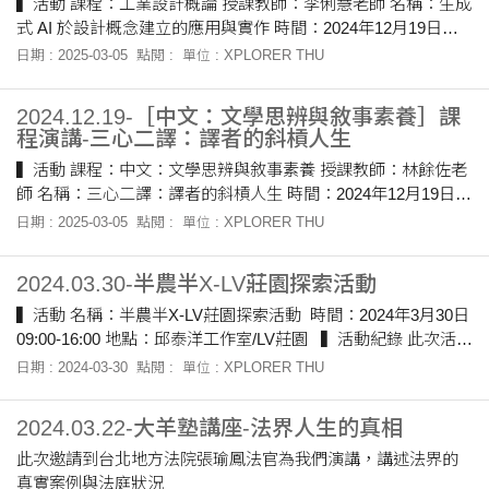
▍活動 課程：工業設計概論 授課教師：李俐慧老師 名稱：生成
徑。未來期待能運用計算與量化的統計，將大量的文本數據
式 AI 於設計概念建立的應用與實作 時間：2024年12月19日
化，分析這些數據的變動軌跡，
10:00-12:00 地點：ID310 ▍活動紀錄 本活動邀請Xuniversity
日期 : 2025-03-05
點閱 :
單位 : XPLORER THU
校長、UniHub 執行長－謝昆霖老師，從設計思考脈絡的發展提
出生成式AI應用的見解，並透過實際操作示範運用AI協助設計概
2024.12.19-［中文：文學思辨與敘事素養］課
念發想時，可能遭遇的狀況及注意事項，也引導學生現場操作
程演講-三心二譯：譯者的斜槓人生
及回饋其使用AI的收穫與心得。
▍活動 課程：中文：文學思辨與敘事素養 授課教師：林餘佐老
師 名稱：三心二譯：譯者的斜槓人生 時間：2024年12月19日
10:00-12:00 地點：A105 ▍活動紀錄 講者劉家亨為專業的西班
日期 : 2025-03-05
點閱 :
單位 : XPLORER THU
牙文學翻譯，在餓這次演講中，除了分享翻譯工作的的甘苦之
外，也討論了AI的出現對於翻譯家的利弊。
2024.03.30-半農半X-LV莊園探索活動
▍活動 名稱：半農半X-LV莊園探索活動 時間：2024年3月30日
09:00-16:00 地點：邱泰洋工作室/LV莊園 ▍活動紀錄 此次活動
帶領師生們前往LV莊園，體驗並探索大自然的奧秘。這次活動
日期 : 2024-03-30
點閱 :
單位 : XPLORER THU
的核心目標在於讓參與者了解何謂「半農半X」，在追求個人自
我實現的同時，也能對環境和社會做出貢獻。 首先，帶領大家
2024.03.22-大羊塾講座-法界人生的真相
前往邱泰洋雕塑工作室欣賞邱泰洋大師的雕塑作品，邱大師是
一位國際知名的雕塑家，多次擔任國際雕塑營策展人，並在國
此次邀請到台北地方法院張瑜鳳法官為我們演講，講述法界的
際藝術節上與眾藝術家共同創作了許多令人驚艷的公共藝術作
真實案例與法庭狀況