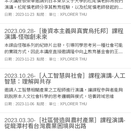
本次講座很榮幸邀請到日本東京女子大學的松尾慎老師為我們
演講。松尾慎老師分享其教育經驗，以及松尾慎老師發起的
VEC （全名：Villa Education Center）活動及其活動所執行的
日期 : 2023-11-23
點閱 :
單位 : XPLORER THU
教育方式，最後透過分組活動實際體驗VEC教育如何進行。
2023.09.28-［後資本主義與真實烏托邦］課程
演講-怪咖創未來
本課由怪咖系列的紀錄片出發，引導同學思考另一種社會可能
的實踐方式，因此本講座直接邀請隆中向上教育基金會的王德
蕙執行長，前來分享何謂怪咖？
日期 : 2023-11-23
點閱 :
單位 : XPLORER THU
2023.10.26-［人工智慧與社會］課程演講-人工
智慧：理解與共存
邀請人工智慧相關產業之工程師進行演講，讓課程參與者能夠
跳脫原本人文社會科學的思考邏輯與模式，培養跨域思維
日期 : 2023-11-06
點閱 :
單位 : XPLORER THU
2023.03.30-［社區營造與農村產業］課程演講-
從龍潭村看台灣農業困境與出路