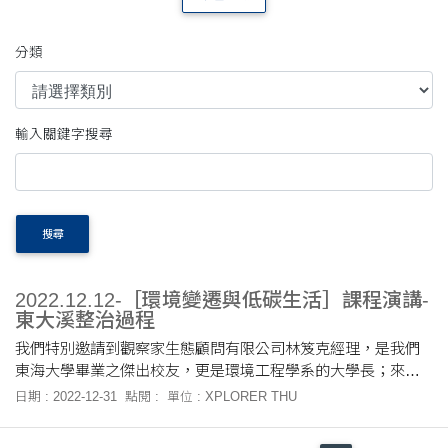
分類
輸入關鍵字搜尋
搜尋
2022.12.12-［環境變遷與低碳生活］課程演講-
東大溪整治過程
我們特別邀請到觀察家生態顧問有限公司林笈克經理，是我們
東海大學畢業之傑出校友，更是環境工程學系的大學長；來為
我們講述，東大溪的整治過程，並起連結筏子溪與整個大肚山
日期 : 2022-12-31
點閱 :
單位 : XPLORER THU
的環境生態，如何將這一整個地帶，將生態文化保護好，與政
府計畫合作，讓此區擁有自然國家公園之生態的前景。