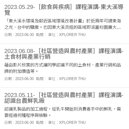
2023.05.29-［飲食與疾病］課程演講-東大溪導
覽
「東大溪水環境及鄰近區域環境改善計畫」於近兩年可謂東海
之光、台中的驕傲。也因東大溪流經的區域即涵蓋校園廣大腹
地，從路思義教堂周圍到東海別墅，身為東海大學的學生，對
日期 : 2023-06-30
點閱 :
單位 : XPLORER THU
於學校的環境情形必須有所認識。此次的東大溪導覽解說活
動，由東海大學環境保護暨職業安全衛生中心—羅永信副主任
2023.06.08-［社區營造與農村產業］課程演講-
（以下簡稱羅老師），帶領同學了解整個計畫促成的前後，與
土食材與產業行銷
其中的困難及因應之道。
藉由影片欣賞的方式讓同學認識不同的土食材、產業行銷和品
牌的附加價值等。
日期 : 2023-06-30
點閱 :
單位 : XPLORER THU
2023.05.11-［社區營造與農村產業］課程演講-
認識台農鮮乳廠
認識乳製品的加工過程，從乳牛開始到消費者手中的鮮乳，需
要經過何種程序與檢驗。
日期 : 2023-06-30
點閱 :
單位 : XPLORER THU