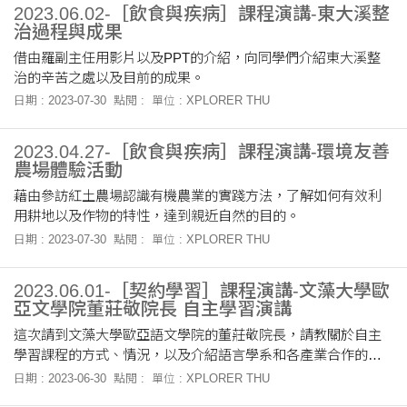
2023.06.02-［飲食與疾病］課程演講-東大溪整
治過程與成果
借由羅副主任用影片以及PPT的介紹，向同學們介紹東大溪整
治的辛苦之處以及目前的成果。
日期 : 2023-07-30
點閱 :
單位 : XPLORER THU
2023.04.27-［飲食與疾病］課程演講-環境友善
農場體驗活動
藉由參訪紅土農場認識有機農業的實踐方法，了解如何有效利
用耕地以及作物的特性，達到親近自然的目的。
日期 : 2023-07-30
點閱 :
單位 : XPLORER THU
2023.06.01-［契約學習］課程演講-文藻大學歐
亞文學院董莊敬院長 自主學習演講
這次請到文藻大學歐亞語文學院的董莊敬院長，請教關於自主
學習課程的方式、情況，以及介紹語言學系和各產業合作的實
例。
日期 : 2023-06-30
點閱 :
單位 : XPLORER THU