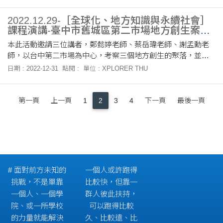
2022.12.29-［全球化、地方知識與永續社會］
課程演講-臺中市舊城區第二市場地方創生案例
考察
本此活動邀請三位講者，鄭懿婷老師、蔡岳瑋老師、謝孟勳老
師，以台中第二市場為中心，考察三個地方創生的聚落，並討
論地方創生的策略。
日期 : 2022-12-31
點閱 :
單位 : XPLORER THU
第一頁
上一頁
1
2
3
4
下一頁
最後一頁
# 面對前方未知的
一個人或許跑得
挑戰，不是單靠
比較快，但靠一
一個人、一個學
群人彼此扶持，
院、或一所學校
可以跑得比較
的力量就能解決
久、比較遠、比