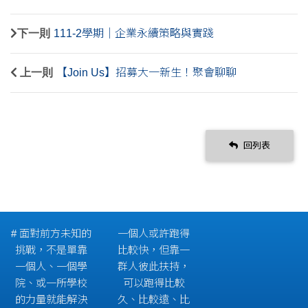
下一則
111-2學期｜企業永續策略與實踐
上一則
【Join Us】招募大一新生！聚會聊聊
回列表
# 面對前方未知的
一個人或許跑得
挑戰，不是單靠
比較快，但靠一
一個人、一個學
群人彼此扶持，
院、或一所學校
可以跑得比較
的力量就能解決
久、比較遠、比