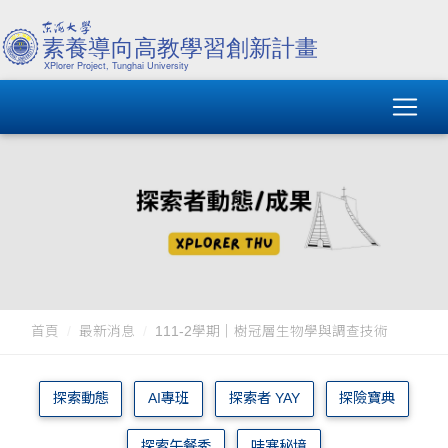
首頁
最新消息
111-2學期｜樹冠層生物學與調查技術
探索動態
AI專班
探索者 YAY
探險寶典
探索午餐秀
哇塞秘境