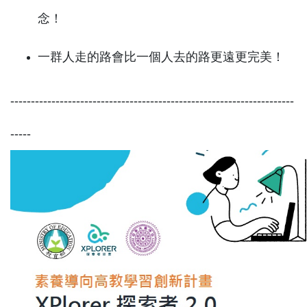
念！
一群人走的路會比一個人去的路更遠更完美！
--------------------------------------------------------
-------------
-----