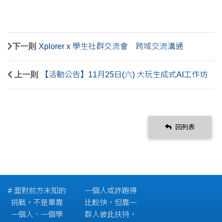
下一則
Xplorer x 學生社群交流會 跨域交流溝通
上一則
【活動公告】11月25日(六) 大玩生成式AI工作坊
回列表
# 面對前方未知的
一個人或許跑得
挑戰，不是單靠
比較快，但靠一
一個人、一個學
群人彼此扶持，