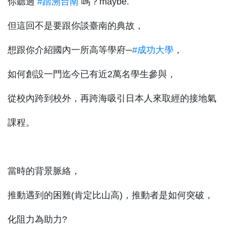
你聽過
#踏溯台南
嗎？maybe.
但這回不是要跟你談臺南的典故，
想跟你介紹國內一所高等學府─
#成功大學
，
如何創設一門迄今已有近2萬名學生參與，
從校內跨到校外，再跨海吸引日本人來取經的接地氣
課程。
當時的背景脈絡，
推動遇到的困難(肯定比山高)，推動者是如何突破，
化阻力為助力?