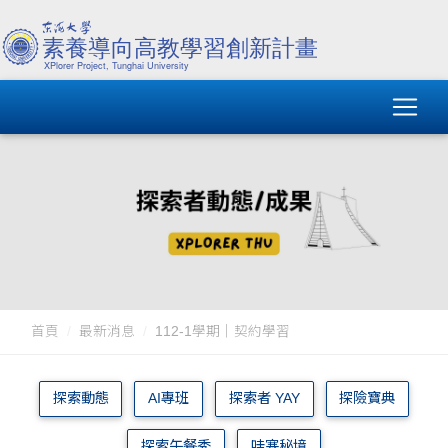
首頁
最新消息
112-1學期｜契約學習
探索動態
AI專班
探索者 YAY
探險寶典
探索午餐秀
哇塞秘境