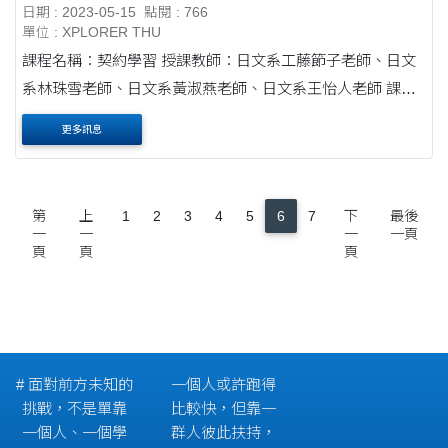
日期 : 2023-05-15
點閱 : 766
單位 : XPLORER THU
課程名稱：契約學習 授課教師：日文系工藤節子老師、日文
系林珠雪老師、日文系黃淑燕老師、日文系王怡人老師 課程
搭配素養計畫執行學期：111-1學期 ＂看到教育的新方向，
更多訊息
每位同學所適用的學....
第
上
1
2
3
4
5
6
7
下
最後
一
一
一
一頁
頁
頁
頁
# 面對前方未知的
一個人或許跑得
挑戰，不是單靠
比較快，但靠一
一個人、一個學
群人彼此扶持，