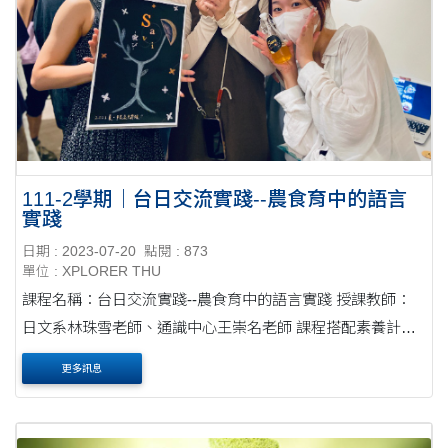
111-2學期｜台日交流實踐--農食育中的語言
實踐
日期 : 2023-07-20
點閱 : 873
單位 : XPLORER THU
課程名稱：台日交流實踐--農食育中的語言實踐 授課教師：
日文系林珠雪老師、通識中心王崇名老師 課程搭配素養計畫
執行學期：111-2學期 ⭓ 課程目標 由於與本課程合作的「台
更多訊息
日食農....