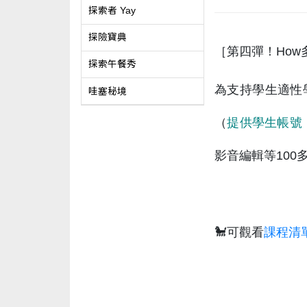
探索者 Yay
探險寶典
［第四彈！How
探索午餐秀
為支持學生適性學
哇塞秘境
（
提供學生帳號
影音編輯等10
🐩可觀看
課程清