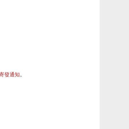
件寄發通知
。