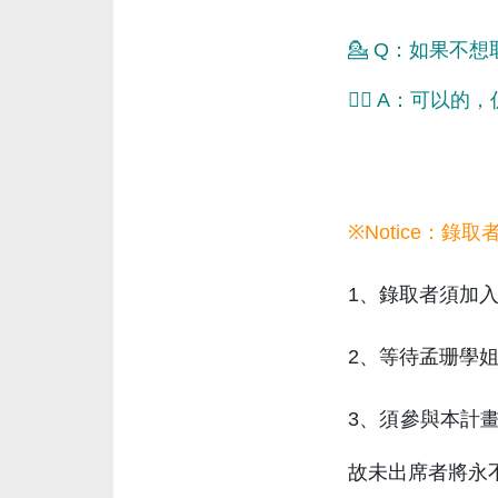
💁 Q：如果不
🙆‍♂️ A：可
※Notice：錄
1、錄取者須加
2、等待孟珊學
3、須參與本計畫
故未出席者將永