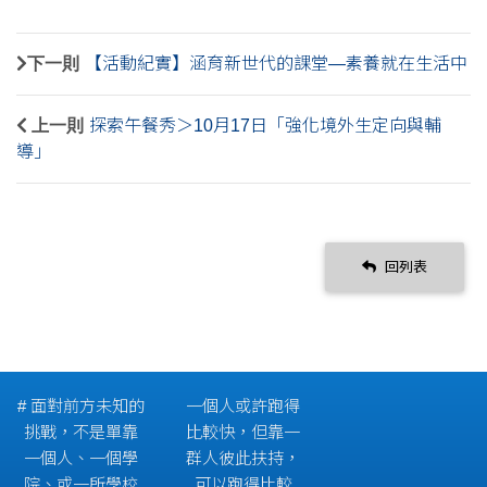
下一則
【活動紀實】涵育新世代的課堂—素養就在生活中
上一則
探索午餐秀＞10月17日「強化境外生定向與輔
導」
回列表
# 面對前方未知的
一個人或許跑得
挑戰，不是單靠
比較快，但靠一
一個人、一個學
群人彼此扶持，
院、或一所學校
可以跑得比較