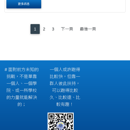
一邊教學，老師能夠適時配合新科技等改變授課內容 # 大量
更多訊息
的動手做ChatGPT....
1
2
3
下一頁
最後一頁
# 面對前方未知的
一個人或許跑得
挑戰，不是單靠
比較快，但靠一
一個人、一個學
群人彼此扶持，
院、或一所學校
可以跑得比較
的力量就能解決
久、比較遠、比
的；
較有趣！